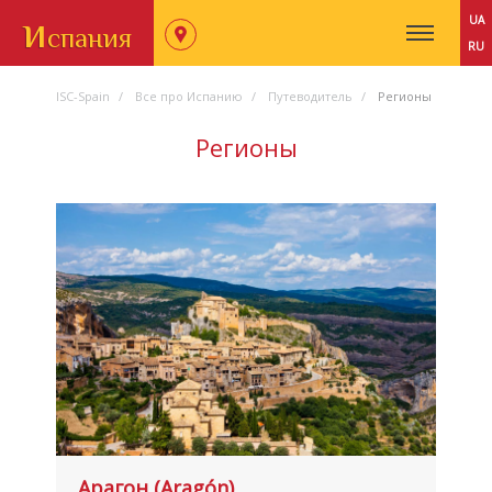
и
UA
спания
RU
ISC-Spain
Все про Испанию
Путеводитель
Регионы
Регионы
Арагон (Aragón)