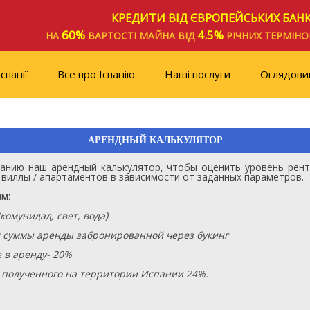
КРЕДИТИ ВІД ЄВРОПЕЙСЬКИХ БАНК
60%
4.5%
НА
ВАРТОСТІ МАЙНА ВІД
РІЧНИХ ТЕРМІН
спанії
Все про Іспанію
Наші послуги
Оглядови
АРЕНДНЫЙ КАЛЬКУЛЯТОР
анию наш арендный калькулятор, чтобы оценить уровень рент
 виллы / апартаментов в зависимости от заданных параметров.
м:
комунидад, свет, вода)
т суммы аренды забронированной через букинг
 в аренду- 20%
а полученного на территории Испании 24%.