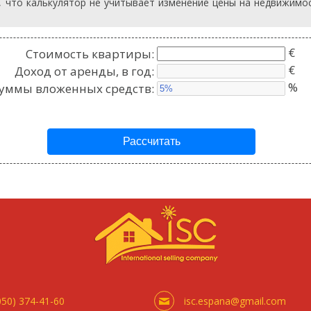
, что калькулятор не учитывает изменение цены на недвижимос
€
Стоимость квартиры:
€
Доход от аренды, в год:
%
суммы вложенных средств:
050) 374-41-60
isc.espana@gmail.com