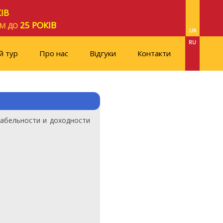
ІВ
25 РОКІВ
ОМ ДО
UA
RU
й тур
Про нас
Відгуки
Контакти
абельности и доходности