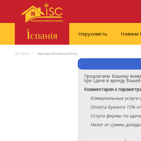
і
спанія
Нерухомість
Новини І
ISC-Spain
Арендный калькулятор
Предлагаем Вашему вним
при сдаче в аренду Вашей
Комментарии к параметра
Коммунальные услуги (
Оплата Букинга 15% о
Услуги фирмы по здаче
Налог от суммы доход