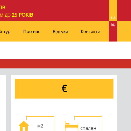
ІВ
25 РОКІВ
ОМ ДО
UA
RU
й тур
Про нас
Відгуки
Контакти
€
м2
спален