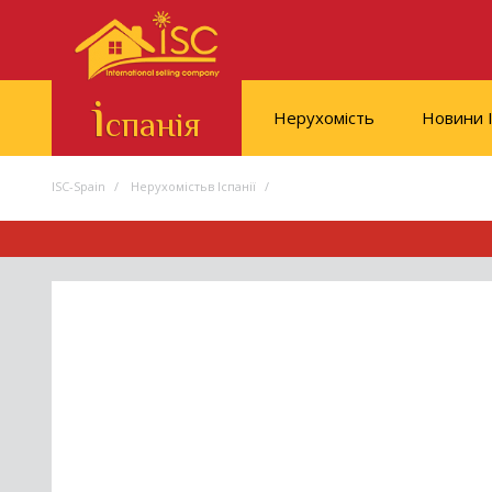
і
спанія
Нерухомість
Новини І
ISC-Spain
Нерухомістьв Іспанії